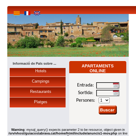
Informació de Pals sobre ...
APARTAMENTS
ONLINE
Hotels
Campings
Entrada:
Restaurants
Sortida:
Persones:
Platges
Warning
: mysql_query() expects parameter 2 to be resource, object given in
/srv/vhost/guiacostabrava.cat/home/html/include/anuncis1-mov.php
on line