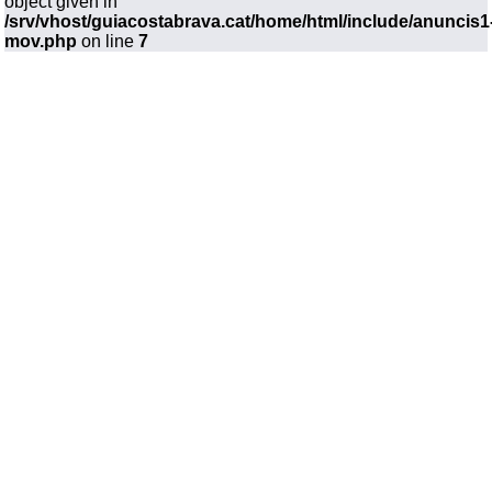
object given in
/srv/vhost/guiacostabrava.cat/home/html/include/anuncis1
mov.php
on line
7