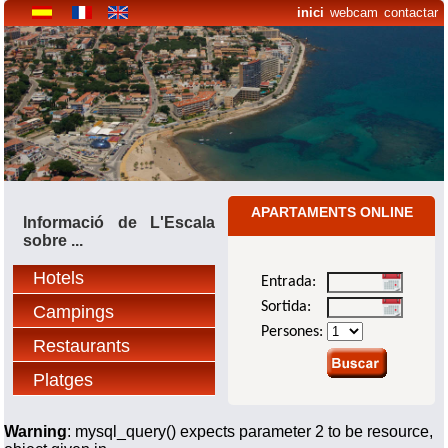
inici
webcam
contactar
APARTAMENTS ONLINE
Informació de L'Escala
sobre ...
Hotels
Entrada:
Sortida:
Campings
Persones:
Restaurants
Platges
Warning
: mysql_query() expects parameter 2 to be resource,