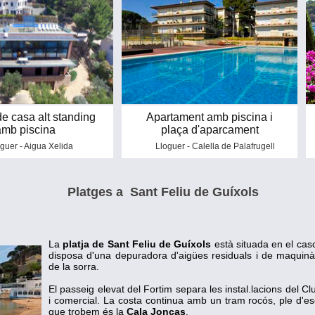
8
7
1
8
2
9
3
4
5
6
7
8
9
de casa alt standing
Apartament amb piscina i
amb piscina
plaça d'aparcament
guer - Aigua Xelida
Lloguer - Calella de Palafrugell
Platges a Sant Feliu de Guíxols
La
platja de Sant Feliu de Guíxols
està situada en el casc
disposa d'una depuradora d'aigües residuals i de maquinàri
de la sorra.
El passeig elevat del Fortim separa les instal.lacions del Cl
i comercial. La costa continua amb un tram rocós, ple d'escr
que trobem és la
Cala Joncas
.